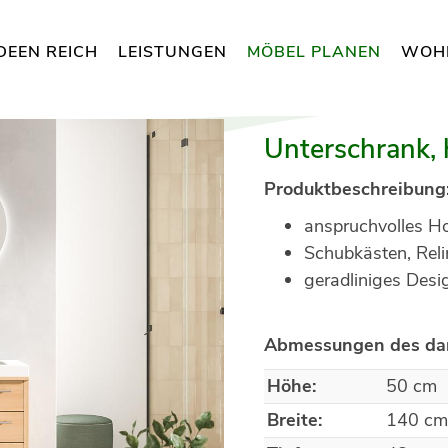
DEEN REICH
LEISTUNGEN
MÖBEL PLANEN
WOH
Unterschrank, 
Produktbeschreibung
anspruchvolles H
Schubkästen, Reli
geradliniges Desi
Abmessungen des dar
Höhe:
50 cm
Breite:
140 c