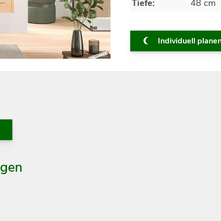
Tiefe:
48 cm
Individuell plane
agen