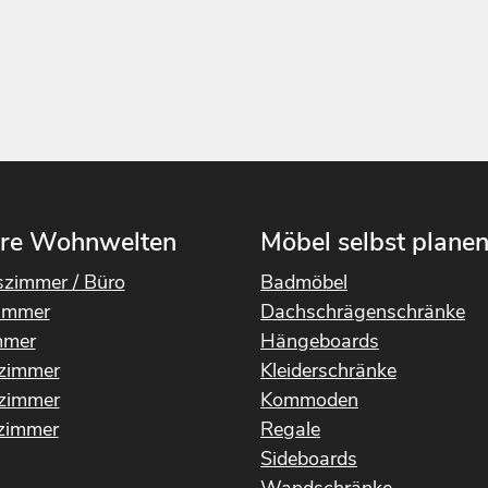
re Wohnwelten
Möbel selbst plane
szimmer / Büro
Badmöbel
immer
Dachschrägenschränke
mmer
Hängeboards
rzimmer
Kleiderschränke
fzimmer
Kommoden
immer
Regale
Sideboards