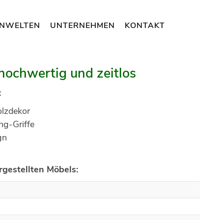
NWELTEN
UNTERNEHMEN
KONTAKT
hochwertig und zeitlos
:
olzdekor
ng-Griffe
gn
gestellten Möbels:
m