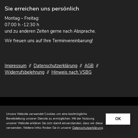
Sie erreichen uns persönlich
Montag – Freitag:
07:00 h -12:30 h
und zu anderen Zeiten gerne nach Absprache.
Wir freuen uns auf Ihre Terminvereinbarung!
Impressum
//
Datenschutzerklärung
//
AGB
//
Widerrufsbelehrung
//
Hinweis nach VSBG
© 2026 Tischlerei Lohse
Unsere Website verwendet Cookies um eine bestmögliche
OK
Bereitstellung unserer Dienste zu ermöglichen. Mit der Nutzung
unserer Website erklären Sie sich damit einverstanden, dass wir diese
verwenden. Weitere Infos finden Sie in unserer
Datenschutzerklärung
.