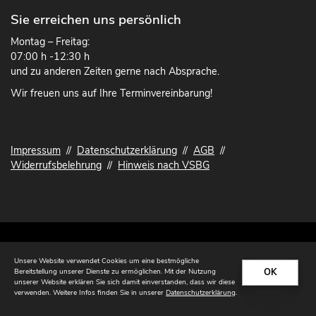
Sie erreichen uns persönlich
Montag – Freitag:
07:00 h -12:30 h
und zu anderen Zeiten gerne nach Absprache.
Wir freuen uns auf Ihre Terminvereinbarung!
Impressum
//
Datenschutzerklärung
//
AGB
//
Widerrufsbelehrung
//
Hinweis nach VSBG
© 2026 Tischlerei Lohse
Unsere Website verwendet Cookies um eine bestmögliche
OK
Bereitstellung unserer Dienste zu ermöglichen. Mit der Nutzung
unserer Website erklären Sie sich damit einverstanden, dass wir diese
verwenden. Weitere Infos finden Sie in unserer
Datenschutzerklärung
.