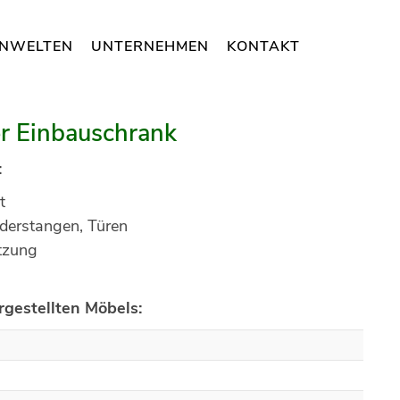
NWELTEN
UNTERNEHMEN
KONTAKT
er Einbauschrank
:
t
iderstangen, Türen
tzung
gestellten Möbels:
m
m