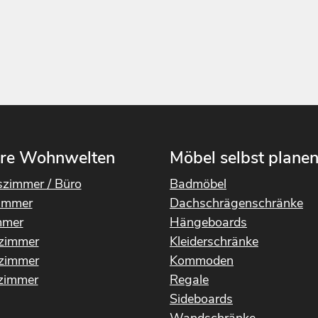
re Wohnwelten
Möbel selbst plane
szimmer / Büro
Badmöbel
immer
Dachschrägenschränke
mmer
Hängeboards
rzimmer
Kleiderschränke
fzimmer
Kommoden
immer
Regale
Sideboards