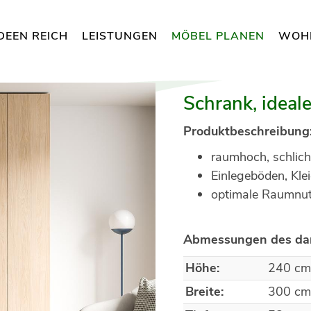
DEEN REICH
LEISTUNGEN
MÖBEL PLANEN
WOH
Schrank, ideal
Produktbeschreibung
raumhoch, schlich
Einlegeböden, Kle
optimale Raumnu
Abmessungen des dar
Höhe:
240 c
Breite:
300 c