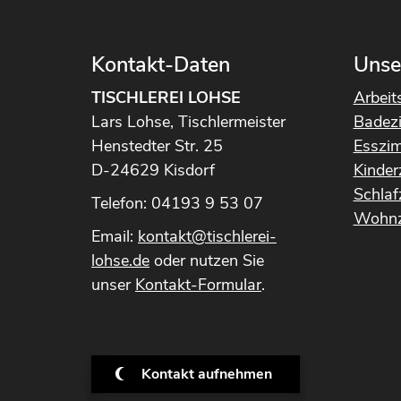
Kontakt-Daten
Unse
TISCHLEREI LOHSE
Arbeit
Lars Lohse, Tischlermeister
Badez
Henstedter Str. 25
Esszi
D-24629 Kisdorf
Kinde
Schla
Telefon: 04193 9 53 07
Wohnz
Email:
kontakt@tischlerei-
lohse.de
oder nutzen Sie
unser
Kontakt-Formular
.
Kontakt aufnehmen