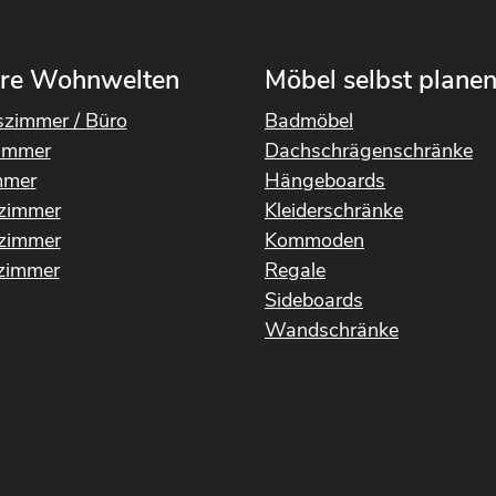
re Wohnwelten
Möbel selbst plane
szimmer / Büro
Badmöbel
immer
Dachschrägenschränke
mmer
Hängeboards
rzimmer
Kleiderschränke
fzimmer
Kommoden
immer
Regale
Sideboards
Wandschränke