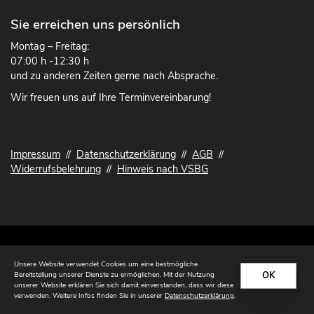
Sie erreichen uns persönlich
Montag – Freitag:
07:00 h -12:30 h
und zu anderen Zeiten gerne nach Absprache.
Wir freuen uns auf Ihre Terminvereinbarung!
Impressum
//
Datenschutzerklärung
//
AGB
//
Widerrufsbelehrung
//
Hinweis nach VSBG
© 2026 Tischlerei Lohse
Unsere Website verwendet Cookies um eine bestmögliche
OK
Bereitstellung unserer Dienste zu ermöglichen. Mit der Nutzung
unserer Website erklären Sie sich damit einverstanden, dass wir diese
verwenden. Weitere Infos finden Sie in unserer
Datenschutzerklärung
.