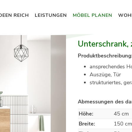
DEEN REICH
LEISTUNGEN
MÖBEL PLANEN
WOH
Unterschrank, 
Produktbeschreibung
ansprechendes Ho
Auszüge, Tür
strukturiertes, ge
Abmessungen des dar
Höhe:
45 cm
Breite:
150 c