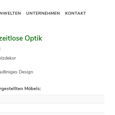
NWELTEN
UNTERNEHMEN
KONTAKT
zeitlose Optik
:
lzdekor
radliniges Design
gestellten Möbels:
m