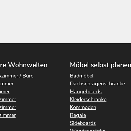
re Wohnwelten
Möbel selbst plane
szimmer / Büro
Badmöbel
immer
Dachschrägenschränke
mmer
Hängeboards
rzimmer
Kleiderschränke
fzimmer
Kommoden
immer
Regale
Sideboards