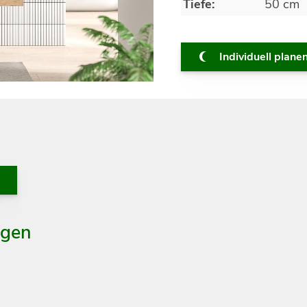
Tiefe:
50 cm
Individuell plane
agen